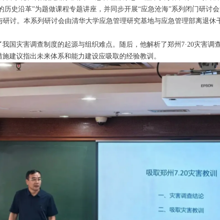
的历史沿革”为题做课程专题讲座，并同步开展“应急沧海”系列闭门研讨
参与研讨。本系列研讨会由清华大学应急管理研究基地与应急管理部离退休
我国灾害调查制度的起源与组织难点。随后，他解析了郑州7·20灾害调
措施建议指出未来体系和能力建设应吸取的经验教训。