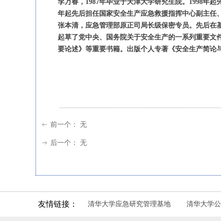
李万春，1987年毕业于天津大学研究生院。1998年
年起先后担任国家安全生产应急救援指挥中心副主任、广
张本清，
应急管理部原正司局长级保密专员。先后在
起草了党中央、国务院关于安全生产的一系列重要文件
要论述》等重要书籍。出版个人专著《安全生产简论
前一个：
无
ꂃ
后一个：
无
ꁹ
友情链接：
清华大学应急研究管理基地
清华大学公