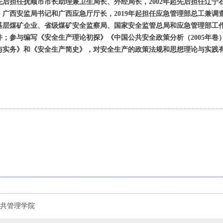
起先后担任抚顺市市长助理兼卫生局长、外经局长，2002年起先后担任辽宁
西安监局书记和广西应急厅厅长，2019年起担任应急管理部总工兼调查统
基层煤矿企业、省级煤矿安全监察局、国家安全监管总局和应急管理部工
；参与编写《安全生产理论初探》《中国公共安全政策分析（2005年卷
与实务》和《安全生产简史》，对安全生产的政策法规和思想理论与实践
共管理学院