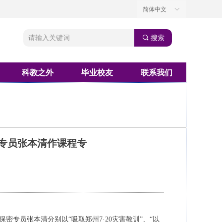
简体中文
ꀅ
끠
搜索
科教之外
毕业校友
联系我们
专员张本清作课程专
密专员张本清分别以“吸取郑州7·20灾害教训”、“以