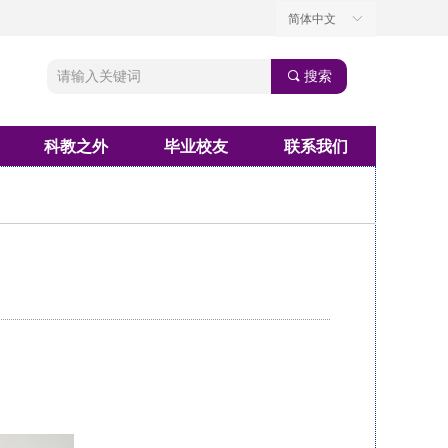
简体中文
ꀅ
끠
搜索
科教之外
毕业校友
联系我们