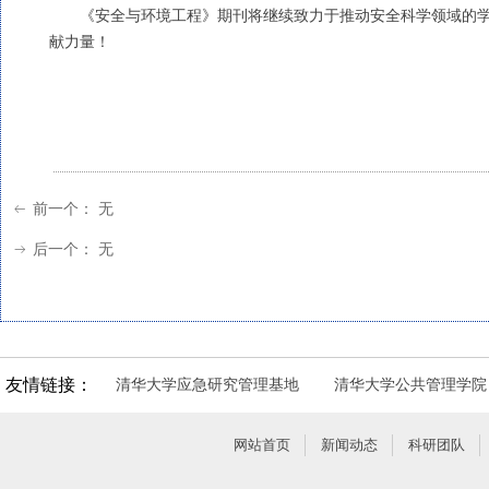
《安全与环境工程》期刊将继续致力于推动安全科学领域的
献力量！
前一个：
无
ꂃ
后一个：
无
ꁹ
友情链接：
清华大学应急研究管理基地
清华大学公共管理学院
网站首页
新闻动态
科研团队