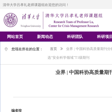
清华大学吕孝礼老师课题组欢迎您的访问！
网站首页
新闻动态
科研团队
科研项
您现在所在的位置：
首页
ꅀ
业界 | 中国科协高质量期
ꀷ
选“安全科学领域”T1级期刊
业界 | 中国科协高质
编者按